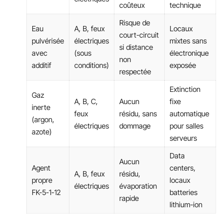
coûteux
technique
Risque de
Eau
A, B, feux
Locaux
court-circuit
pulvérisée
électriques
mixtes sans
si distance
avec
(sous
électronique
non
additif
conditions)
exposée
respectée
Extinction
Gaz
A, B, C,
Aucun
fixe
inerte
feux
résidu, sans
automatique
(argon,
électriques
dommage
pour salles
azote)
serveurs
Data
Aucun
Agent
centers,
A, B, feux
résidu,
propre
locaux
électriques
évaporation
FK-5-1-12
batteries
rapide
lithium-ion