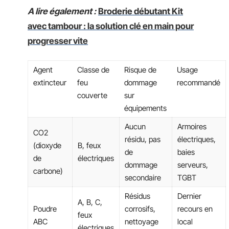
A lire également :
Broderie débutant Kit
avec tambour : la solution clé en main pour
progresser vite
Agent
Classe de
Risque de
Usage
extincteur
feu
dommage
recommandé
couverte
sur
équipements
Aucun
Armoires
CO2
résidu, pas
électriques,
(dioxyde
B, feux
de
baies
de
électriques
dommage
serveurs,
carbone)
secondaire
TGBT
Résidus
Dernier
A, B, C,
Poudre
corrosifs,
recours en
feux
ABC
nettoyage
local
électriques